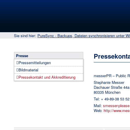
Sie sind hier:
PureSync - Backups, Dateien synchronisieren unter W
Pressekonta
Presse
Pressemitteilungen
Bildmaterial
messerPR – Public R
Pressekontakt und Akkreditierung
Stephanie Messer
Dachauer Straße 44a
80335 München
Tel: + 49-89-38 53 52
Mail:
smesser-pleas
Web:
http://www.mes