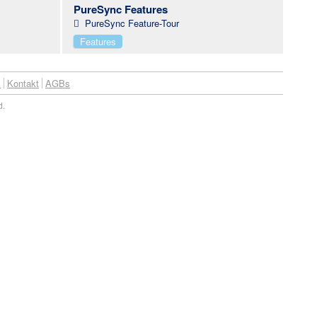
PureSync Features
PureSync Feature-Tour
Features
s
Kontakt
AGBs
d.