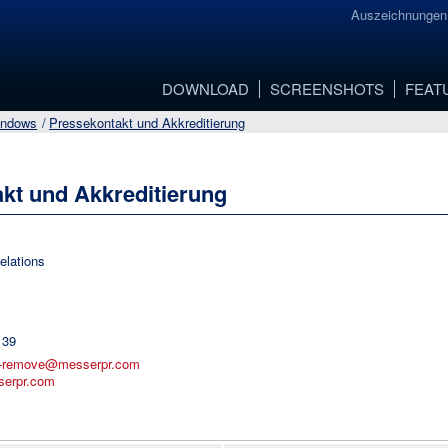
Auszeichnungen
DOWNLOAD
SCREENSHOTS
FEAT
indows
Pressekontakt und Akkreditierung
kt und Akkreditierung
elations
 39
e-remove@messerpr.com
serpr.com