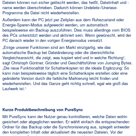
Dateien können nun sicher gelöscht werden, das heißt, Dateiinhalt und -
name werden überschrieben. Dadurch können Undelete-/Unerase-
Programme die Datei nicht wiederherstellen.
Außerdem kann der PC jetzt per Zeitplan aus dem Ruhezustand oder
Energie-Sparen-Modus aufgeweckt werden, um automatisch
beispielsweise ein Backup auszuführen. Dies muss allerdings vom BIOS
des PCs unterstützt werden und aktiviert sein. Wenn gewünscht, wird der
PC danach wieder in den vorigen Energiemodus versetzt.
„Einige unserer Funktionen sind am Markt einzigartig, wie das
automatische Backup bei Dateiänderung oder die übersichtliche
Vergleichsansicht, die zeigt, was kopiert wird und in welche Richtung“,
sagt Christoph Güntner, Gründer und Geschäftsführer von Jumping Bytes.
„Die neue Funktionalität für Schattenkopien ist die ideale Ergänzung: So
kann man beispielsweise täglich eine Schattenkopie erstellen oder eine
geänderte Version durch die farbliche Markierung leicht finden und
wiederherstellen. Und das Ganze geht richtig schnell, egal wie groß das
Laufwerk ist.“
Kurze Produktbeschreibung von PureSync
Mit PureSync kann der Nutzer genau kontrollieren, welche Daten wohin
gesichert oder abgeglichen werden. Er wählt einfach die entsprechenden
Ordner für das Backup oder die Synchronisierung aus, spiegelt entweder
den kompletten Inhalt oder aktualisiert die neuesten Dateien. Vor der