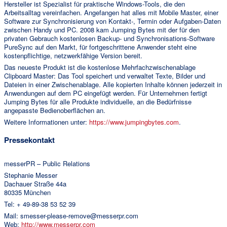
Hersteller ist Spezialist für praktische Windows-Tools, die den
Arbeitsalltag vereinfachen. Angefangen hat alles mit Mobile Master, einer
Software zur Synchronisierung von Kontakt-, Termin oder Aufgaben-Daten
zwischen Handy und PC. 2008 kam Jumping Bytes mit der für den
privaten Gebrauch kostenlosen Backup- und Synchronisations-Software
PureSync auf den Markt, für fortgeschrittene Anwender steht eine
kostenpflichtige, netzwerkfähige Version bereit.
Das neueste Produkt ist die kostenlose Mehrfachzwischenablage
Clipboard Master: Das Tool speichert und verwaltet Texte, Bilder und
Dateien in einer Zwischenablage. Alle kopierten Inhalte können jederzeit in
Anwendungen auf dem PC eingefügt werden. Für Unternehmen fertigt
Jumping Bytes für alle Produkte individuelle, an die Bedürfnisse
angepasste Bedienoberflächen an.
Weitere Informationen unter:
https://www.jumpingbytes.com
.
Pressekontakt
messerPR – Public Relations
Stephanie Messer
Dachauer Straße 44a
80335 München
Tel: + 49-89-38 53 52 39
Mail: smesser-please-remove@messerpr.com
Web:
http://www.messerpr.com