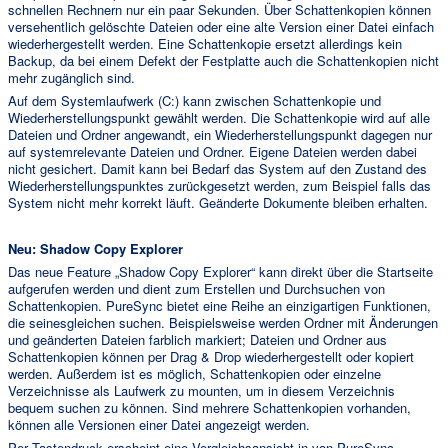
schnellen Rechnern nur ein paar Sekunden. Über Schattenkopien können
versehentlich gelöschte Dateien oder eine alte Version einer Datei einfach
wiederhergestellt werden. Eine Schattenkopie ersetzt allerdings kein
Backup, da bei einem Defekt der Festplatte auch die Schattenkopien nicht
mehr zugänglich sind.
Auf dem Systemlaufwerk (C:) kann zwischen Schattenkopie und
Wiederherstellungspunkt gewählt werden. Die Schattenkopie wird auf alle
Dateien und Ordner angewandt, ein Wiederherstellungspunkt dagegen nur
auf systemrelevante Dateien und Ordner. Eigene Dateien werden dabei
nicht gesichert. Damit kann bei Bedarf das System auf den Zustand des
Wiederherstellungspunktes zurückgesetzt werden, zum Beispiel falls das
System nicht mehr korrekt läuft. Geänderte Dokumente bleiben erhalten.
Neu: Shadow Copy Explorer
Das neue Feature „Shadow Copy Explorer“ kann direkt über die Startseite
aufgerufen werden und dient zum Erstellen und Durchsuchen von
Schattenkopien. PureSync bietet eine Reihe an einzigartigen Funktionen,
die seinesgleichen suchen. Beispielsweise werden Ordner mit Änderungen
und geänderten Dateien farblich markiert; Dateien und Ordner aus
Schattenkopien können per Drag & Drop wiederhergestellt oder kopiert
werden. Außerdem ist es möglich, Schattenkopien oder einzelne
Verzeichnisse als Laufwerk zu mounten, um in diesem Verzeichnis
bequem suchen zu können. Sind mehrere Schattenkopien vorhanden,
können alle Versionen einer Datei angezeigt werden.
Per Tastendruck erscheint eine Vergleichsansicht in von PureSync